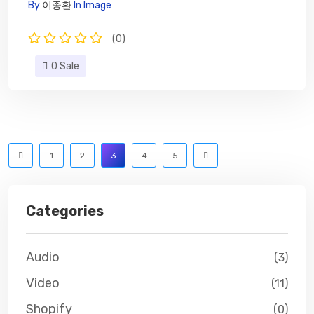
문의
By
이종환
In
Image
(0)
0 Sale
1
2
3
4
5
Categories
Audio
(3)
Video
(11)
Shopify
(0)