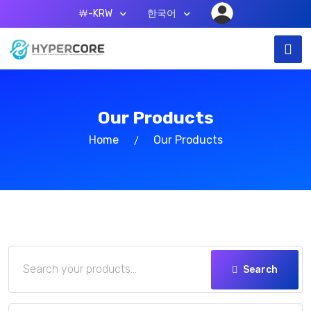
￦-KRW
한국어
Our Products
Home
Our Products
Search