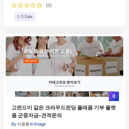
(0)
0 Sale
0
고펀드미 같은 크라우드펀딩 플래폼 기부 플랫
폼 군중자금-견적문의
By
이종환
In
Image